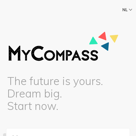
NL
The future is yours.
Dream big.
Start now.